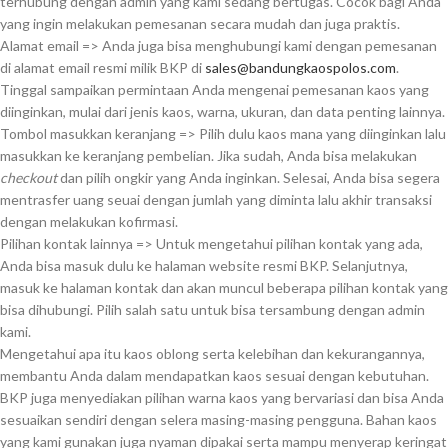
terhubung dengan admin yang kami sedang bertugas. Cocok bagi Anda
yang ingin melakukan pemesanan secara mudah dan juga praktis.
Alamat email => Anda juga bisa menghubungi kami dengan pemesanan
di alamat email resmi milik BKP di
sales@bandungkaospolos.com
.
Tinggal sampaikan permintaan Anda mengenai pemesanan kaos yang
diinginkan, mulai dari jenis kaos, warna, ukuran, dan data penting lainnya.
Tombol masukkan keranjang => Pilih dulu kaos mana yang diinginkan lalu
masukkan ke keranjang pembelian. Jika sudah, Anda bisa melakukan
checkout
dan pilih ongkir yang Anda inginkan. Selesai, Anda bisa segera
mentrasfer uang seuai dengan jumlah yang diminta lalu akhir transaksi
dengan melakukan kofirmasi.
Pilihan kontak lainnya => Untuk mengetahui pilihan kontak yang ada,
Anda bisa masuk dulu ke halaman website resmi BKP. Selanjutnya,
masuk ke halaman kontak dan akan muncul beberapa pilihan kontak yang
bisa dihubungi. Pilih salah satu untuk bisa tersambung dengan admin
kami.
Mengetahui apa itu kaos oblong serta kelebihan dan kekurangannya,
membantu Anda dalam mendapatkan kaos sesuai dengan kebutuhan.
BKP juga menyediakan pilihan warna kaos yang bervariasi dan bisa Anda
sesuaikan sendiri dengan selera masing-masing pengguna. Bahan kaos
yang kami gunakan juga nyaman dipakai serta mampu menyerap keringat