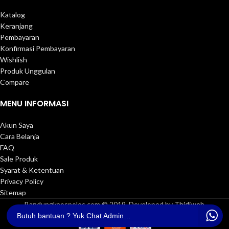
Katalog
Keranjang
Pembayaran
Konfirmasi Pembayaran
Wishlish
Produk Unggulan
Compare
MENU INFORMASI
Akun Saya
Cara Belanja
FAQ
Sale Produk
Syarat & Ketentuan
Privacy Policy
Sitemap
Bandungkaospolos.com © 2019, Developed by
Thidiweb
Butuh bantuan ? Yuk Chat Admin Bandung Kaos Polos