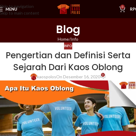
Skip to navigation
0
MENU
RP
Skip to main content
Blog
Home
Info
INFO
Pengertian dan Definisi Serta
Sejarah Dari Kaos Oblong
0
kaospolos
On Desember 16, 2020