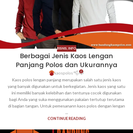
BISNIS
,
INFO
Berbagai Jenis Kaos Lengan
Panjang Polos dan Ukurannya
0
kaospolos
Kaos polos lengan panjang merupakan salah satu jenis kaos
yang banyak digunakan untuk berkegiatan. Jenis kaos yang satu
ini memiliki banyak kelebihan dan tentunya cocok digunakan
bagi Anda yang suka menggunakan pakaian tertutup terutama
di bagian tangan. Untuk pemesanann kaos polos dengan lengan
...
CONTINUE READING