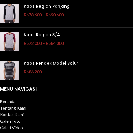
Kaos Reglan Panjang
Rp
78,600
–
Rp
90,600
Kaos Reglan 3/4
Rp
72,000
–
Rp
84,000
Kaos Pendek Model Salur
Rp
86,200
MENU NAVIGASI
Beranda
Tentang Kami
Kontak Kami
Galeri Foto
Galeri Video