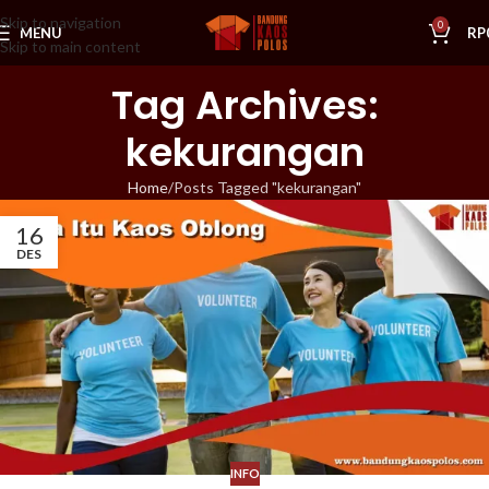
Skip to navigation
0
MENU
RP
Skip to main content
Tag Archives:
kekurangan
Home
Posts Tagged "kekurangan"
16
DES
INFO