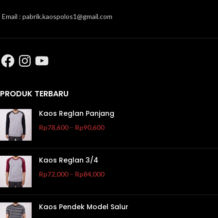
Email : pabrik.kaospolos1@gmail.com
PRODUK TERBARU
Kaos Reglan Panjang
Rp
78,600
–
Rp
90,600
Kaos Reglan 3/4
Rp
72,000
–
Rp
84,000
Kaos Pendek Model Salur