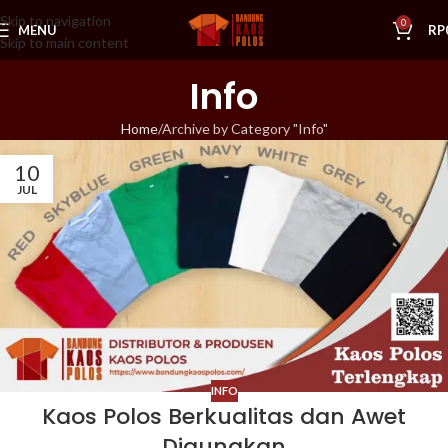
Skip to navigation
0
MENU
RP
Skip to main content
Info
Home
Archive by Category "Info"
10
JUL
INFO
Kaos Polos Berkualitas dan Awet
Digunakan