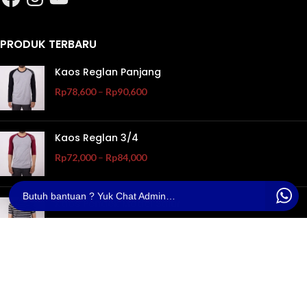
PRODUK TERBARU
Kaos Reglan Panjang
Rp
78,600
–
Rp
90,600
Kaos Reglan 3/4
Rp
72,000
–
Rp
84,000
Butuh bantuan ? Yuk Chat Admin Bandung Kaos Polos
Kaos Pendek Model Salur
Rp
86,200
MENU NAVIGASI
Beranda
Tentang Kami