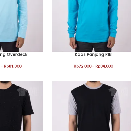
ang Overdeck
Kaos Panjang RIB
–
Rp
81,800
Rp
72,000
–
Rp
84,000