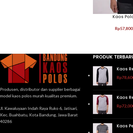
Kaos Polo
Rp
57,800
PRODUK TERBAR
Kaos R
Rp
78,60
Produsen, distributor dan supplier berbagai
model kaos polos murah kualitas premium.
Kaos R
Rp
72,00
Jl. Kawaluyaan Indah Raya Ruko 6, Jatisari,
Kec. Buahbatu, Kota Bandung, Jawa Barat
40286
Kaos P