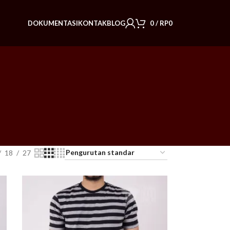
DOKUMENTASI
KONTAK
BLOG
0
/
RP
0
18
27