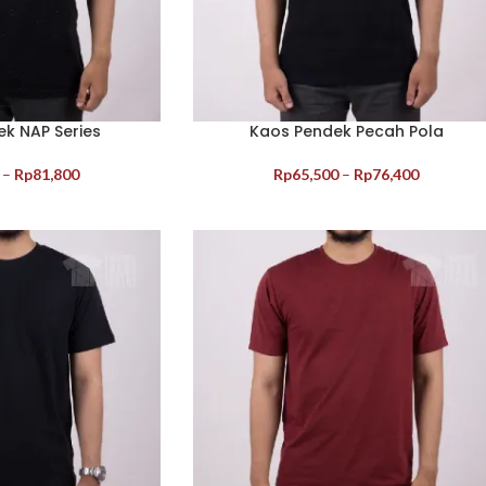
k NAP Series
Kaos Pendek Pecah Pola
–
Rp
81,800
Rp
65,500
–
Rp
76,400