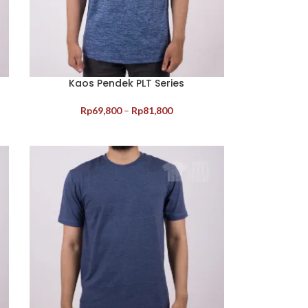
Kaos Pendek PLT Series
Rp
69,800
–
Rp
81,800