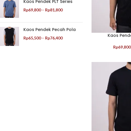
Kaos Pendek PLT Series
Rp
69,800
–
Rp
81,800
Kaos Pendek Pecah Pola
Kaos Pende
Rp
65,500
–
Rp
76,400
Rp
69,800