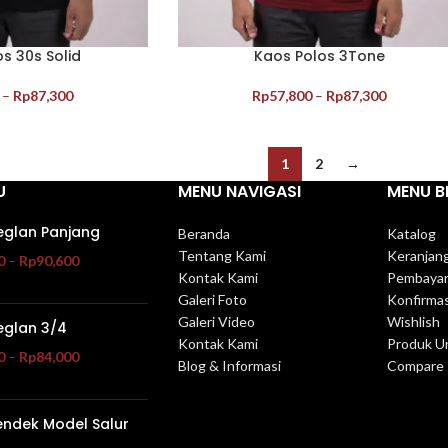
s 30s Solid
Kaos Polos 3Tone
–
Rp
87,300
Rp
57,800
–
Rp
87,300
1
2
→
U
MENU NAVIGASI
MENU B
eglan Panjang
Beranda
Katalog
Tentang Kami
Keranjan
0
–
Rp
90,600
Kontak Kami
Pembaya
Galeri Foto
Konfirma
Galeri Video
Wishlish
eglan 3/4
Kontak Kami
Produk U
0
–
Rp
84,000
Blog & Informasi
Compare
endek Model Salur