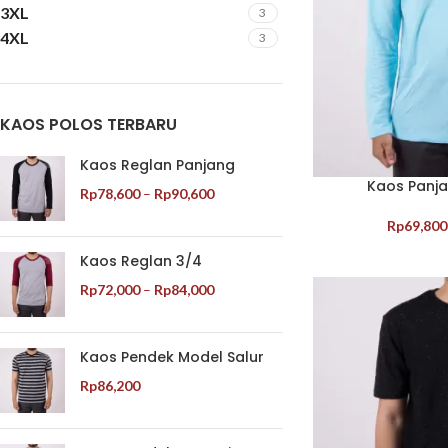
3XL
3
4XL
3
KAOS POLOS TERBARU
Kaos Reglan Panjang
Kaos Panj
Rp
78,600
–
Rp
90,600
Rp
69,800
Kaos Reglan 3/4
Rp
72,000
–
Rp
84,000
Kaos Pendek Model Salur
Rp
86,200