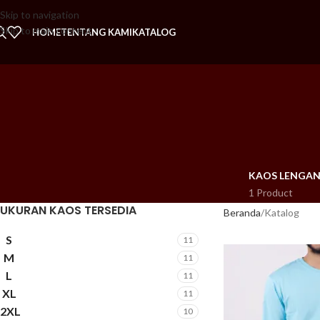
Skip to navigation
Skip to main content
HOME
TENTANG KAMI
KATALOG
KAOS LENGAN 
1 Product
UKURAN KAOS TERSEDIA
Beranda
Katalog
S
11
M
11
L
11
XL
11
2XL
10