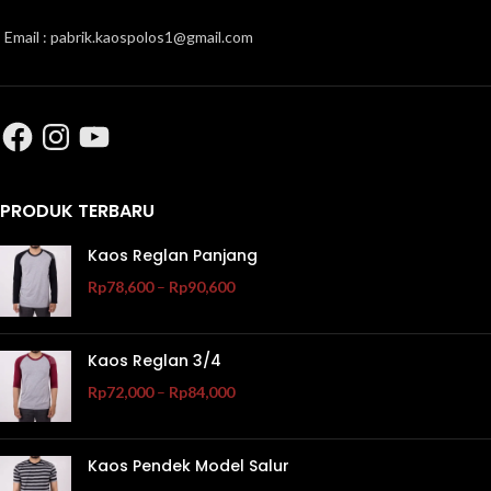
Email : pabrik.kaospolos1@gmail.com
PRODUK TERBARU
Kaos Reglan Panjang
Rp
78,600
–
Rp
90,600
Kaos Reglan 3/4
Rp
72,000
–
Rp
84,000
Kaos Pendek Model Salur