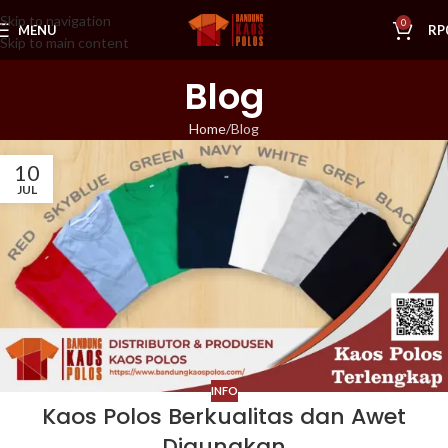
Skip to navigation
0
MENU
RP
Skip to main content
Blog
Home
Blog
10
JUL
INFO
Kaos Polos Berkualitas dan Awet
Digunakan