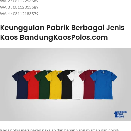
WA 2 : 08112253589
WA 3 : 08112313589
WA 4 : 08112183579
Keunggulan Pabrik Berbagai Jenis
Kaos BandungKaosPolos.com
Kaos polos merupakan pakaian dari bahan yang nyaman dan cocok