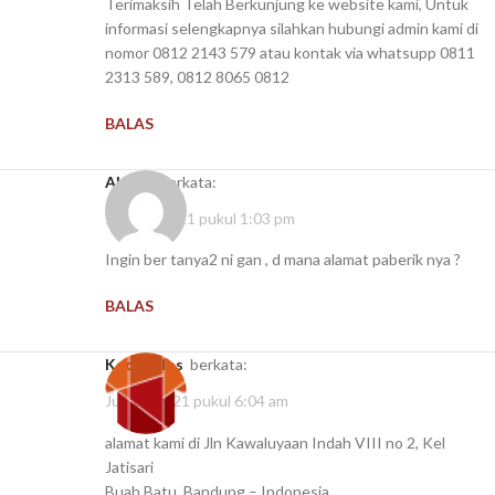
Terimaksih Telah Berkunjung ke website kami, Untuk
informasi selengkapnya silahkan hubungi admin kami di
nomor 0812 2143 579 atau kontak via whatsupp 0811
2313 589, 0812 8065 0812
BALAS
Ahong
berkata:
Juni 21, 2021 pukul 1:03 pm
Ingin ber tanya2 ni gan , d mana alamat paberik nya ?
BALAS
kaospolos
berkata:
Juli 10, 2021 pukul 6:04 am
alamat kami di Jln Kawaluyaan Indah VIII no 2, Kel
Jatisari
Buah Batu, Bandung – Indonesia.