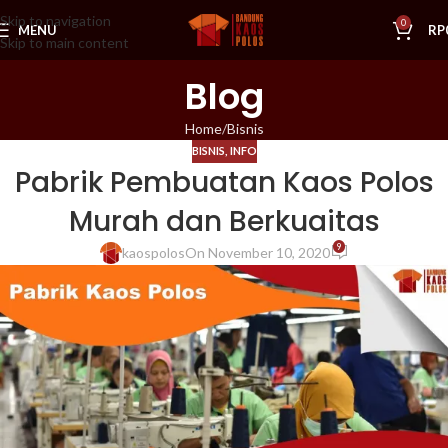
Skip to navigation
0
MENU
RP
Skip to main content
Blog
Home
Bisnis
BISNIS
,
INFO
Pabrik Pembuatan Kaos Polos
Murah dan Berkuaitas
9
kaospolos
On November 10, 2020