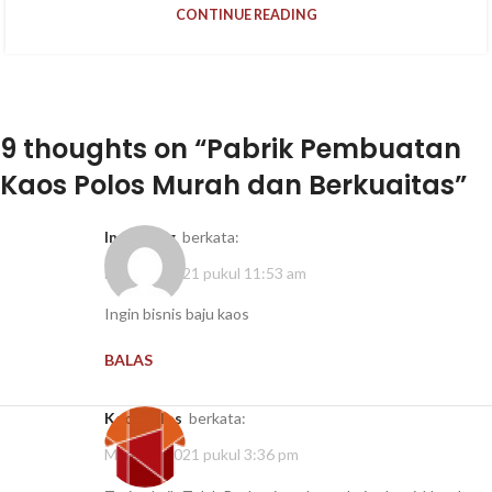
CONTINUE READING
9 thoughts on “
Pabrik Pembuatan
Kaos Polos Murah dan Berkuaitas
”
Ino gaong
berkata:
Maret 1, 2021 pukul 11:53 am
Ingin bisnis baju kaos
BALAS
kaospolos
berkata:
Maret 8, 2021 pukul 3:36 pm