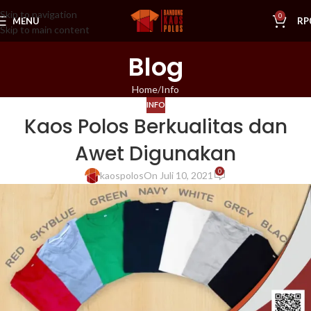
Skip to navigation
0
MENU
RP
Skip to main content
Blog
Home
Info
INFO
Kaos Polos Berkualitas dan
Awet Digunakan
0
kaospolos
On Juli 10, 2021