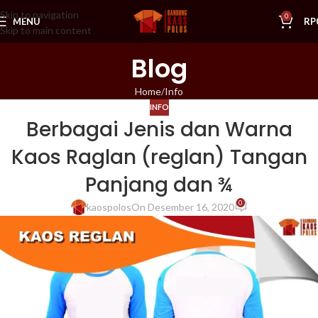
Skip to navigation
0
MENU
RP
Skip to main content
Blog
Home
Info
INFO
Berbagai Jenis dan Warna
Kaos Raglan (reglan) Tangan
Panjang dan ¾
0
kaospolos
On Desember 16, 2020