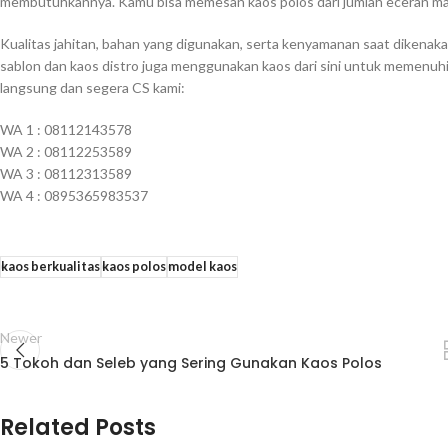
membutuhkannya. Kamu bisa memesan kaos polos dari jumlah eceran mau
Kualitas jahitan, bahan yang digunakan, serta kenyamanan saat dikenaka
sablon dan kaos distro juga menggunakan kaos dari sini untuk memen
langsung dan segera CS kami:
WA 1 : 08112143578
WA 2 : 08112253589
WA 3 : 08112313589
WA 4 : 0895365983537
kaos berkualitas
kaos polos
model kaos
Newer
5 Tokoh dan Seleb yang Sering Gunakan Kaos Polos
Related Posts