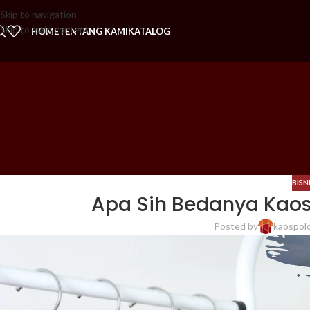
Skip to navigation
Skip to main content
HOME
TENTANG KAMI
KATALOG
BISN
Apa Sih Bedanya Kaos 
Posted by
kaospol