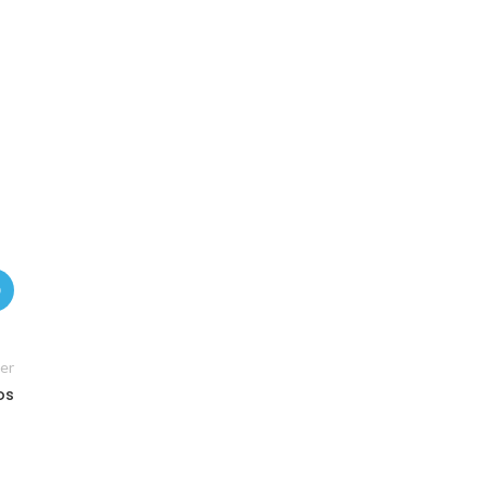
er
os