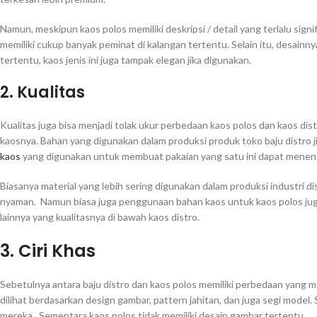
Namun, meskipun kaos polos memiliki deskripsi / detail yang terlalu signi
memiliki cukup banyak peminat di kalangan tertentu. Selain itu, desainny
tertentu, kaos jenis ini juga tampak elegan jika digunakan.
2. Kualitas
Kualitas juga bisa menjadi tolak ukur perbedaan kaos polos dan kaos dist
kaosnya. Bahan yang digunakan dalam produksi produk toko baju distro
kaos
yang digunakan untuk membuat pakaian yang satu ini dapat menen
Biasanya material yang lebih sering digunakan dalam produksi industri di
nyaman. Namun biasa juga penggunaan bahan kaos untuk kaos polos ju
lainnya yang kualitasnya di bawah kaos distro.
3. Ciri Khas
Sebetulnya antara baju distro dan kaos polos memiliki perbedaan yang menc
dilihat berdasarkan design gambar, pattern jahitan, dan juga segi model. S
mereka. Sementara kaos polos tidak memiliki desain gambar tertentu.