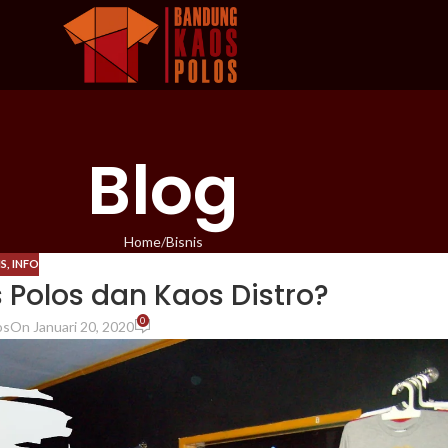
Blog
Home
Bisnis
IS
,
INFO
Polos dan Kaos Distro?
0
os
On Januari 20, 2020