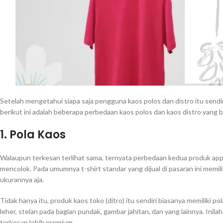
Setelah mengetahui siapa saja pengguna kaos polos dan distro itu send
berikut ini adalah beberapa perbedaan kaos polos dan kaos distro yang bi
1. Pola Kaos
Walaupun terkesan terlihat sama, ternyata perbedaan kedua produk appare
mencolok. Pada umumnya t-shirt standar yang dijual di pasaran ini memili
ukurannya aja.
Tidak hanya itu, produk kaos toko (ditro) itu sendiri biasanya memiliki pol
leher, stelan pada bagian pundak, gambar jahitan, dan yang lainnya. Inila
terkesan lebih premium.