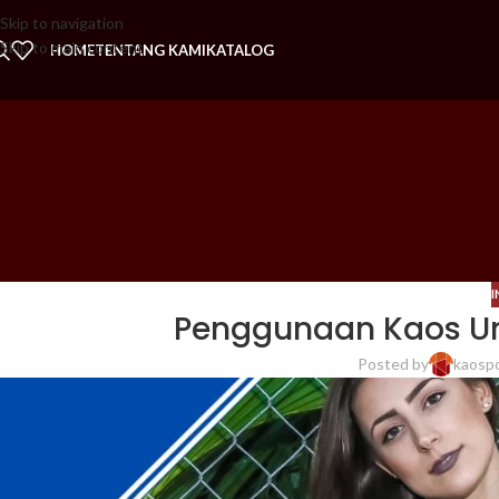
Skip to navigation
Skip to main content
HOME
TENTANG KAMI
KATALOG
I
Penggunaan Kaos Uni
Posted by
kaosp