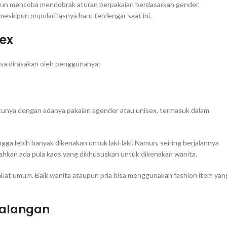
 pun mencoba mendobrak aturan berpakaian berdasarkan gender.
eskipun popularitasnya baru terdengar saat ini.
ex
isa dirasakan oleh penggunanya:
unya dengan adanya pakaian agender atau unisex, termasuk dalam
a lebih banyak dikenakan untuk laki-laki. Namun, seiring berjalannya
ahkan ada pula kaos yang dikhususkan untuk dikenakan wanita.
akat umum. Baik wanita ataupun pria bisa menggunakan fashion item yan
Kalangan