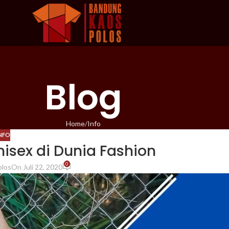
Blog
Home
Info
NFO
sex di Dunia Fashion
0
olos
On Juli 22, 2020