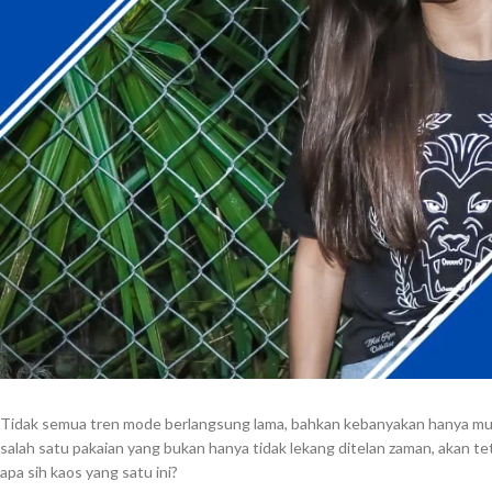
Tidak semua tren mode berlangsung lama, bahkan kebanyakan hanya mun
salah satu pakaian yang bukan hanya tidak lekang ditelan zaman, akan te
apa sih kaos yang satu ini?