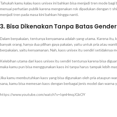
Tahukah kamu kalau kaos unisex ini bahkan bisa menjadi tren mode bagi 
menuai perhatian publik karena mengenakan rok dipadukan dengan t-shi
menjadi tren pada masa kini bahkan hingga nanti.
3. Bisa Dikenakan Tanpa Batas Gender
Dalam berpakaian, tentunya kenyamana adalah yang utama. Karena itu, ki
banyak orang, hanya dua pilihan gaya pakaian, yaitu untuk pria atau wan
berpakaian, yaitu kenyamanan. Nah, kaos unisex itu sendiri setidaknya
Kelebihan utama dari kaos unisex itu sendiri tentunya karena bisa diguank
maka kamu pun bisa menggunakan kaos ini tanpa harus tampak lebih mask
Jika kamu membutuhkan kaos yang bisa digunakan oleh pria ataupun wan
sana, kamu bisa memesan kaos dengan berbagai jenis model dan warna 
https://www.youtube.com/watch?v=IqmHmqJGkOY