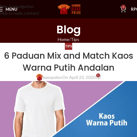
Skip to navigation
0
MENU
RP
Skip to main content
Blog
Home
Tips
TIPS
6 Paduan Mix and Match Kaos
Warna Putih Andalan
0
kaospolos
On April 23, 2020