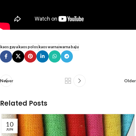
kaos gaya
kaos polos
kaos warna
warna baju
Newer
Older
Related Posts
10
JUN