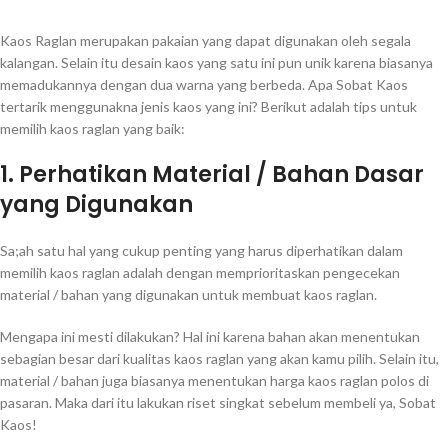
Kaos Raglan merupakan pakaian yang dapat digunakan oleh segala
kalangan. Selain itu desain kaos yang satu ini pun unik karena biasanya
memadukannya dengan dua warna yang berbeda. Apa Sobat Kaos
tertarik menggunakna jenis kaos yang ini? Berikut adalah tips untuk
memilih kaos raglan yang baik:
1. Perhatikan Material / Bahan Dasar
yang Digunakan
Sa;ah satu hal yang cukup penting yang harus diperhatikan dalam
memilih kaos raglan adalah dengan memprioritaskan pengecekan
material / bahan yang digunakan untuk membuat kaos raglan.
Mengapa ini mesti dilakukan? Hal ini karena bahan akan menentukan
sebagian besar dari kualitas kaos raglan yang akan kamu pilih. Selain itu,
material / bahan juga biasanya menentukan harga kaos raglan polos di
pasaran. Maka dari itu lakukan riset singkat sebelum membeli ya, Sobat
Kaos!