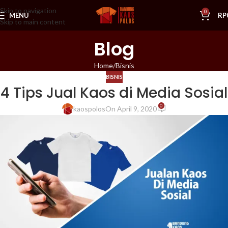
Skip to navigation
0
MENU
RP
Skip to main content
Blog
Home
Bisnis
BISNIS
4 Tips Jual Kaos di Media Sosial
0
kaospolos
On April 9, 2020