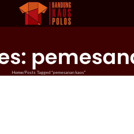
ves: pemesan
Home
Posts Tagged "pemesanan kaos"