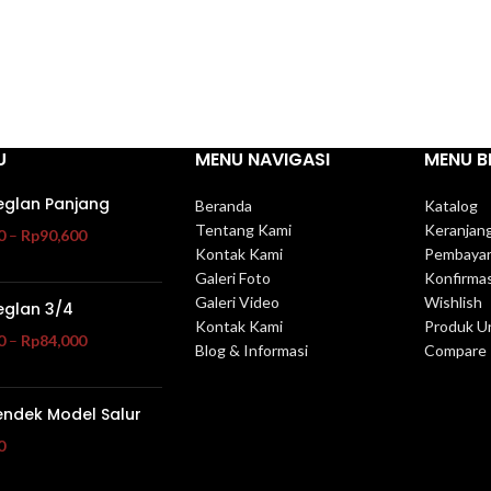
U
MENU NAVIGASI
MENU B
eglan Panjang
Beranda
Katalog
Tentang Kami
Keranjan
0
–
Rp
90,600
Kontak Kami
Pembaya
Galeri Foto
Konfirma
Galeri Video
Wishlish
eglan 3/4
Kontak Kami
Produk U
0
–
Rp
84,000
Blog & Informasi
Compare
endek Model Salur
0