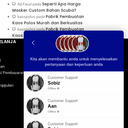
Seperti Apa Harga
Aji Fauzi
pada
Masker Custom Bahan Scuba?
Pabrik Pembuatan
kaospolos
pada
Kaos Polos Murah dan Berkuaitas
Pabrik Pembuatan
kaospolos
pada
Kaos Polos Murah dan Berkuaitas
ELANJA
MENU INFORMASI
Akun Saya
Kita akan membantu anda untuk menyelesaikan
g
Cara Belanja
pertanyaan dan keperluan anda
ran
FAQ
si Pembayaran
Sale Produk
Customer Support
Syarat & Ketentuan
Sobiz
nggulan
Privacy Policy
Offline
Sitemap
Customer Support
Aan
Offline
Customer Support