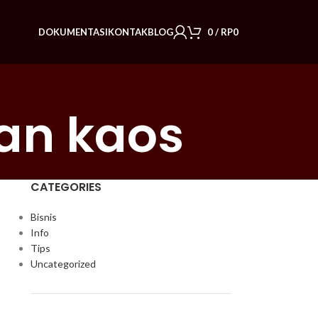
DOKUMENTASI
KONTAK
BLOG
0
/
RP
0
an kaos
CATEGORIES
Bisnis
Info
Tips
Uncategorized