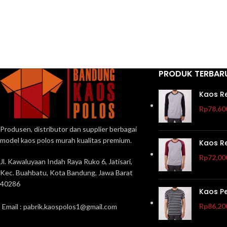
PRODUK TERBAR
Kaos R
Rp
78,60
Produsen, distributor dan supplier berbagai
model kaos polos murah kualitas premium.
Kaos R
Rp
72,00
Jl. Kawaluyaan Indah Raya Ruko 6, Jatisari,
Kec. Buahbatu, Kota Bandung, Jawa Barat
40286
Kaos P
Rp
86,20
Email : pabrik.kaospolos1@gmail.com