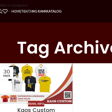
Skip to navigation
Skip to main content
HOME
TENTANG KAMI
KATALOG
Tag Archi
30
MAR
BISNIS
,
INFO
Kaos Custom