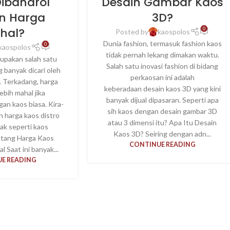
Dibandrol
Desain Gambar Kaos
n Harga
3D?
hal?
0
Posted by
kaospolos
Dunia fashion, termasuk fashion kaos
0
kaospolos
tidak pernah lekang dimakan waktu.
upakan salah satu
Salah satu inovasi fashion di bidang
g banyak dicari oleh
perkaosan ini adalah
. Terkadang, harga
keberadaan desain kaos 3D yang kini
lebih mahal jika
banyak dijual dipasaran. Seperti apa
an kaos biasa. Kira-
sih kaos dengan desain gambar 3D
an harga kaos distro
atau 3 dimensi itu? Apa Itu Desain
dak seperti kaos
Kaos 3D? Seiring dengan adn...
tang Harga Kaos
CONTINUE READING
l Saat ini banyak...
E READING