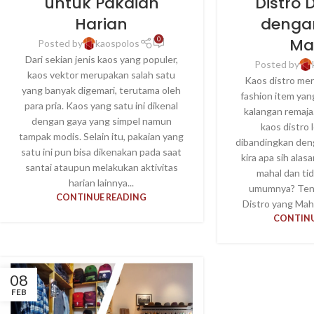
untuk Pakaian
Distro 
Harian
denga
Ma
0
Posted by
kaospolos
Dari sekian jenis kaos yang populer,
Posted by
kaos vektor merupakan salah satu
Kaos distro mer
yang banyak digemari, terutama oleh
fashion item yan
para pria. Kaos yang satu ini dikenal
kalangan remaja
dengan gaya yang simpel namun
kaos distro 
tampak modis. Selain itu, pakaian yang
dibandingkan deng
satu ini pun bisa dikenakan pada saat
kira apa sih alas
santai ataupun melakukan aktivitas
mahal dan ti
harian lainnya...
umumnya? Ten
CONTINUE READING
Distro yang Maha
CONTINU
08
FEB