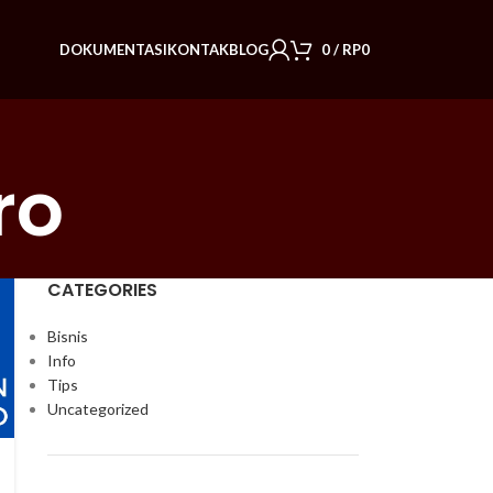
DOKUMENTASI
KONTAK
BLOG
0
/
RP
0
ro
CATEGORIES
Bisnis
Info
Tips
Uncategorized