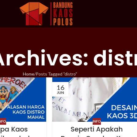
rchives: dist
Home
Posts Tagged "distro"
16
JUN
NFO
INFO
pa Kaos
Seperti Apakah