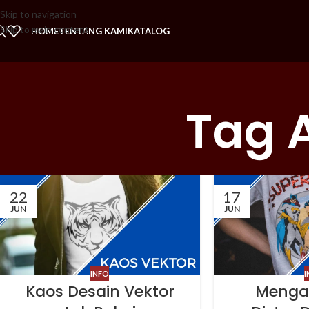
Skip to navigation
Skip to main content
HOME
TENTANG KAMI
KATALOG
Tag A
22
17
JUN
JUN
INFO
I
Kaos Desain Vektor
Menga