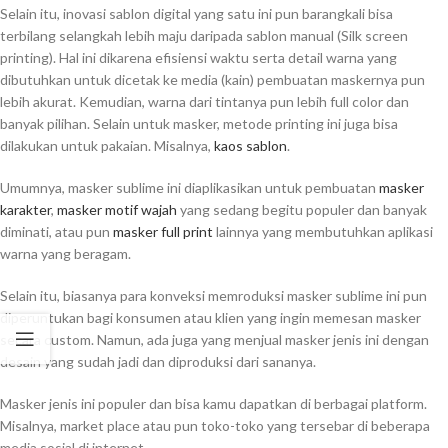
Selain itu, inovasi sablon digital yang satu ini pun barangkali bisa
terbilang selangkah lebih maju daripada sablon manual (Silk screen
printing). Hal ini dikarena efisiensi waktu serta detail warna yang
dibutuhkan untuk dicetak ke media (kain) pembuatan maskernya pun
lebih akurat. Kemudian, warna dari tintanya pun lebih full color dan
banyak pilihan. Selain untuk masker, metode printing ini juga bisa
dilakukan untuk pakaian. Misalnya,
kaos sablon
.
Umumnya, masker sublime ini diaplikasikan untuk pembuatan
masker
karakter
,
masker motif wajah
yang sedang begitu populer dan banyak
diminati, atau pun
masker full print
lainnya yang membutuhkan aplikasi
warna yang beragam.
Selain itu, biasanya para konveksi memroduksi masker sublime ini pun
diperuntukan bagi konsumen atau klien yang ingin memesan masker
secara custom. Namun, ada juga yang menjual masker jenis ini dengan
desain yang sudah jadi dan diproduksi dari sananya.
Masker jenis ini populer dan bisa kamu dapatkan di berbagai platform.
Misalnya, market place atau pun toko-toko yang tersebar di beberapa
media sosial di internet.