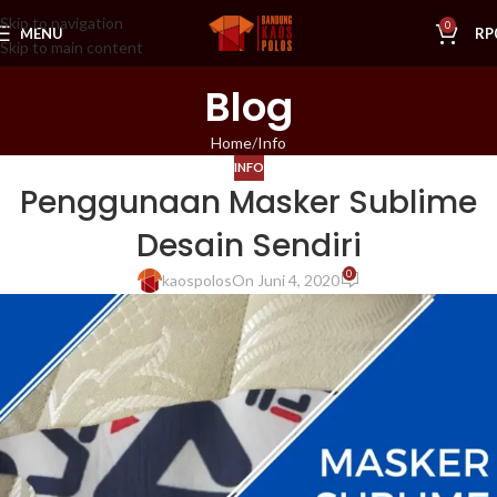
Skip to navigation
0
MENU
RP
Skip to main content
Blog
Home
Info
INFO
Penggunaan Masker Sublime
Desain Sendiri
0
kaospolos
On Juni 4, 2020