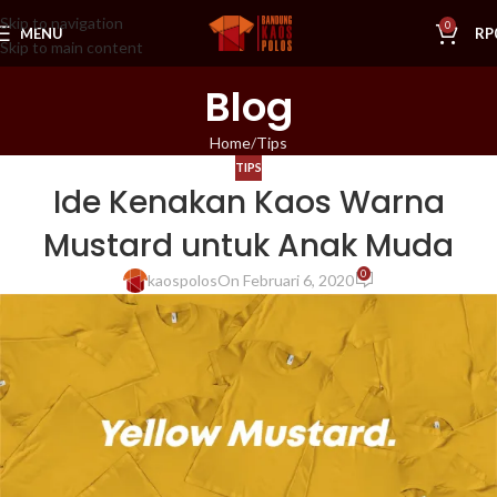
Skip to navigation
0
MENU
RP
Skip to main content
Blog
Home
Tips
TIPS
Ide Kenakan Kaos Warna
Mustard untuk Anak Muda
0
kaospolos
On Februari 6, 2020