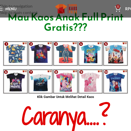
Skip to navigation
0
MENU
RP
Mau Kaos Anak Full Print
Skip to main content
Gratis???
Klik Gambar Untuk Melihat Detail Kaos
Caranya....?